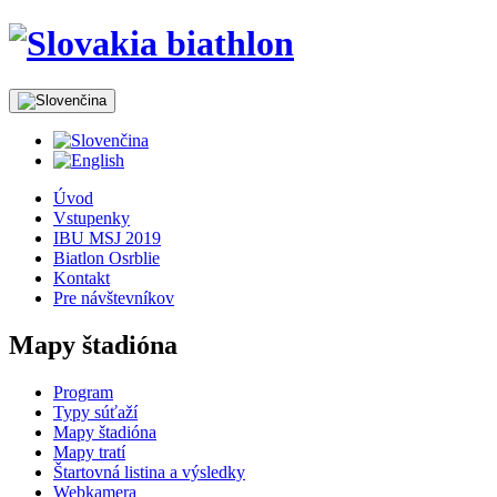
Úvod
Vstupenky
IBU MSJ 2019
Biatlon Osrblie
Kontakt
Pre návštevníkov
Mapy štadióna
Program
Typy súťaží
Mapy štadióna
Mapy tratí
Štartovná listina a výsledky
Webkamera