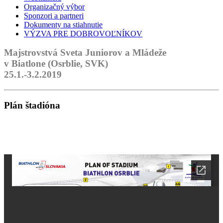
Organizačný výbor
Sponzori a partneri
Dokumenty na stiahnutie
VÝZVA PRE DOBROVOĽNÍKOV
Majstrovstvá Sveta Juniorov a Mládeže
v Biatlone
(Osrblie, SVK)
25.1.-3.2.2019
Plán štadióna