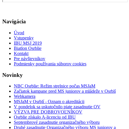
Navigácia
Úvod
Vstupenky
IBU MSJ 2019
Biatlon Osrblie
Kontakt
Pre návštevníkov
Podmienky používania súborov cookies
Novinky
NBC Osrblie: Režim strelnice počas MSJaM
Začiatok kampane pred MS juniorov a mládeže v Osrblí
Webkamera
MSJaM v Osrblí - Oznam o akreditácii
V pondelok sa uskutočnilo piate zasadnutie OV
VÝZVA PRE DOBROVOĽNÍKOV
Osrblie získalo A-licenciu od IBU
Septembrové zasadnutie organizačného výboru
Druhé zasadnutie Organizačného výboru MS juniorov a